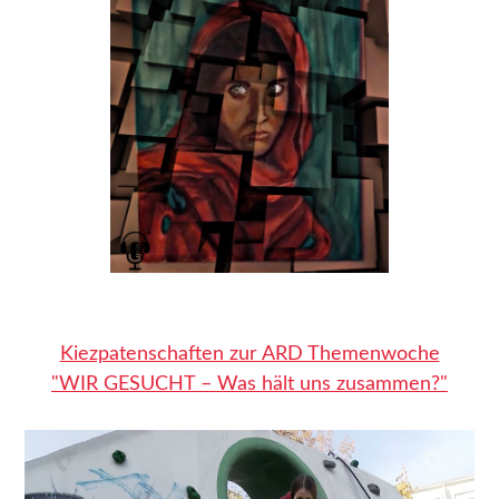
– HIER – Herkunft, Identität, Entdeckung (von)
Räumen
AKTUELLES
MITGESTALTEN
Zeitspenden
Geldspenden
Bildungsspenden
Mitgliedschaft
NEWSLETTER
Kiezpatenschaften zur ARD Themenwoche
DOWNLOADS
"WIR GESUCHT – Was hält uns zusammen?"
KONTAKT
IMPRESSUM