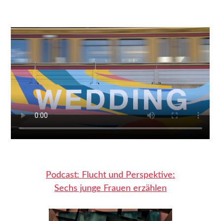
– WERTESTARTER Zukunft
– Kiezpatenschaften für Flüchtlingskinder
– Greta, Malala & Co
– Begleitforschungsprojekt PERSPEKTIVWECHSEL
– Banat Acher Zaman – die Mädchen von heute
– Tanzprojekt Sinfonie der Großstadt 2.0. Was uns
bewegt
– Medienkompetenz in Patenschaftsprojekten
– Tanzprojekt Khatwa – Grenzen verschieben
Podcast: Flucht und Perspektive:
– Projekt ROCKe(i)T-Rallye
Sechs junge Frauen erzählen
– Familiencafé