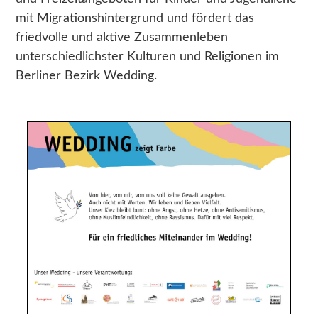
mit Migrationshintergrund und fördert das
Uzimatele Kenia
friedvolle und aktive Zusammenleben
Libanon – Bildungspatenschaften für Kinder
unterschiedlichster Kulturen und Religionen im
Peace Cathedral Tbilisi
Berliner Bezirk Wedding.
ÜBER UNS
WIR GESTALTEN e.V.
Kinderschutz
Presse
GESTALTEN Vorgestellt
PROJEKTE
Abgeschlossene Projekte
– Patenschaften - AUF!leben – Zukunft ist jetzt
– Integration als dialogischer Prozess